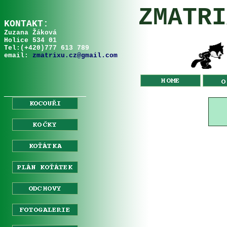
ZMATRI
KONTAKT:
Zuzana Žáková
Holice 534 01
Tel:
(+
420
)
777 613 789
email:
zmatrixu.cz@gmail.com
__________________