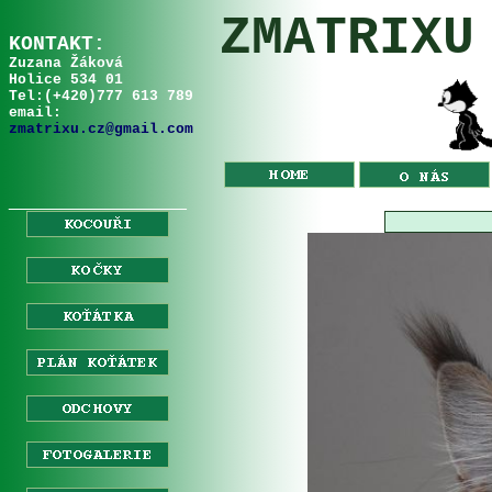
ZMATRIXU
KONTAKT:
Zuzana Žáková
Holice 534 01
Tel:
(+
420
)
777 613 789
email:
zmatrixu.cz@gmail.com
__________________