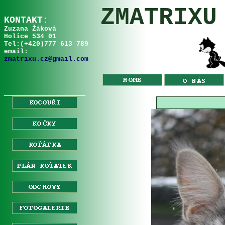
ZMATRIXU
KONTAKT:
Zuzana Žáková
Holice 534 01
Tel:
(+
420
)
777 613 789
email:
zmatrixu.cz@gmail.com
__________________