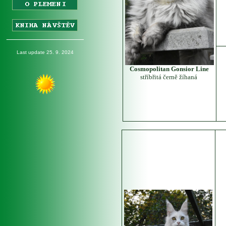
_________________
Last update 25. 9. 2024
Cosmopolitan Gonsior Line
stříbřitá černě žíhaná