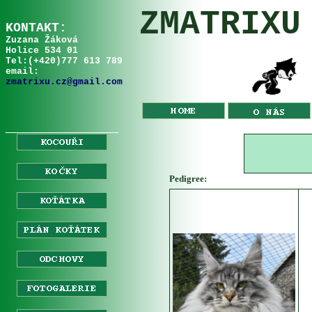
ZMATRIXU
KONTAKT:
Zuzana Žáková
Holice 534 01
Tel:
(+
420
)
777 613 789
email:
zmatrixu.cz@gmail.com
__________________
Pedigree: