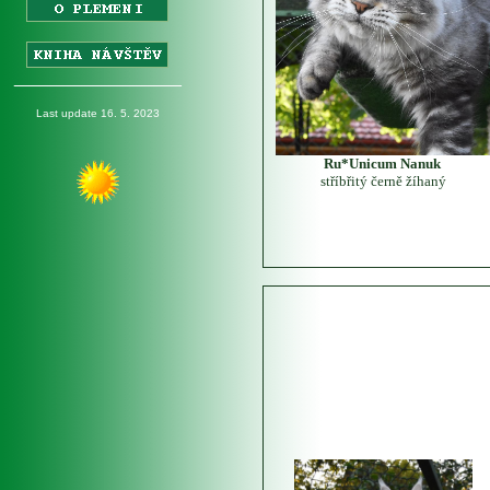
_________________
Last update 16. 5. 2023
Ru*Unicum Nanuk
stříbřitý černě žíhaný