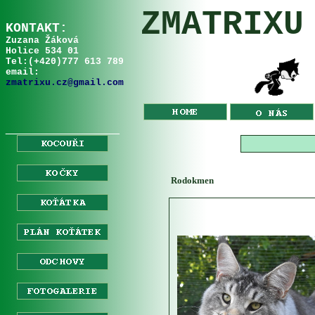
ZMATRIXU
KONTAKT:
Zuzana Žáková
Holice 534 01
Tel:
(+
420
)
777 613 789
email:
zmatrixu.cz@gmail.com
__________________
Rodokmen